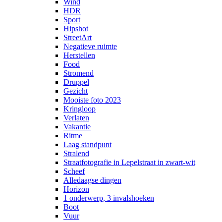
Wind
HDR
Sport
Hipshot
StreetArt
Negatieve ruimte
Herstellen
Food
Stromend
Druppel
Gezicht
Mooiste foto 2023
Kringloop
Verlaten
Vakantie
Ritme
Laag standpunt
Stralend
Straatfotografie in Lepelstraat in zwart-wit
Scheef
Alledaagse dingen
Horizon
1 onderwerp, 3 invalshoeken
Boot
Vuur