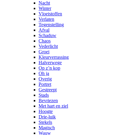
Nacht
Winter
Vloeistoffen
Verlaten
Tegenstelling
Afval
Schaduw
Chaos
Vederlicht
Groei
Kleurverrassing
Halverwege
Op z’n kop
Oh ja
Overig
Portret
Gestreept
Stads
Bevriezen
Met hart en ziel
Hoogte
Drie-luik
Stekels
Magisch
Wauw