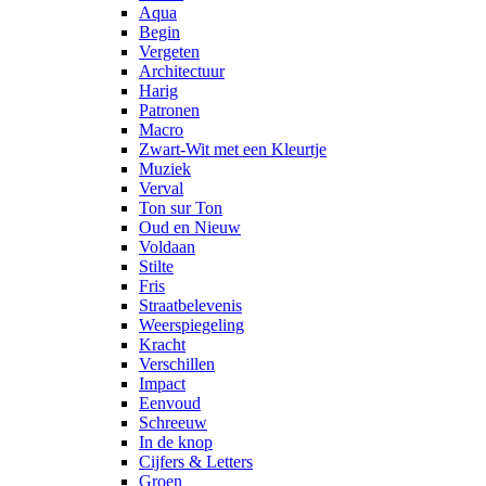
Aqua
Begin
Vergeten
Architectuur
Harig
Patronen
Macro
Zwart-Wit met een Kleurtje
Muziek
Verval
Ton sur Ton
Oud en Nieuw
Voldaan
Stilte
Fris
Straatbelevenis
Weerspiegeling
Kracht
Verschillen
Impact
Eenvoud
Schreeuw
In de knop
Cijfers & Letters
Groen