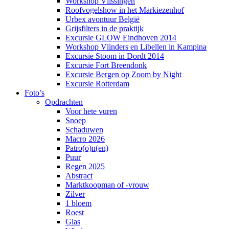
Workshop Vlissingen
Roofvogelshow in het Markiezenhof
Urbex avontuur België
Grijsfilters in de praktijk
Excursie GLOW Eindhoven 2014
Workshop Vlinders en Libellen in Kampina
Excursie Stoom in Dordt 2014
Excursie Fort Breendonk
Excursie Bergen op Zoom by Night
Excursie Rotterdam
Foto’s
Opdrachten
Voor hete vuren
Snoep
Schaduwen
Macro 2026
Patro(o)n(en)
Puur
Regen 2025
Abstract
Marktkoopman of -vrouw
Zilver
1 bloem
Roest
Glas