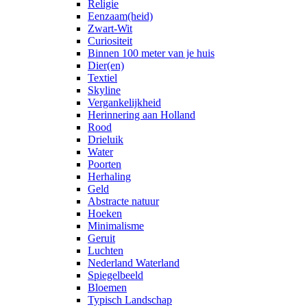
Religie
Eenzaam(heid)
Zwart-Wit
Curiositeit
Binnen 100 meter van je huis
Dier(en)
Textiel
Skyline
Vergankelijkheid
Herinnering aan Holland
Rood
Drieluik
Water
Poorten
Herhaling
Geld
Abstracte natuur
Hoeken
Minimalisme
Geruit
Luchten
Nederland Waterland
Spiegelbeeld
Bloemen
Typisch Landschap