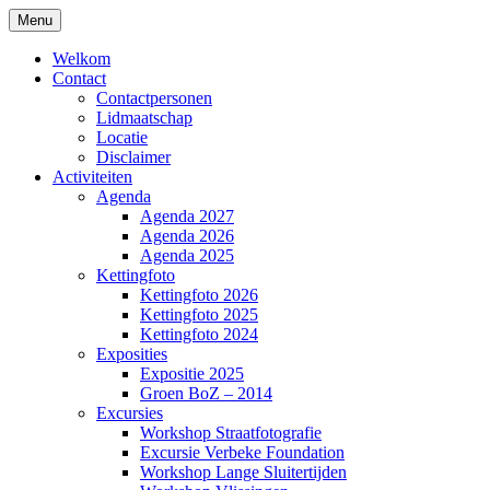
Ga
Menu
naar
Click'et
de
Welkom
inhoud
Contact
Contactpersonen
Lidmaatschap
Locatie
Disclaimer
Activiteiten
Agenda
Agenda 2027
Agenda 2026
Agenda 2025
Kettingfoto
Kettingfoto 2026
Kettingfoto 2025
Kettingfoto 2024
Exposities
Expositie 2025
Groen BoZ – 2014
Excursies
Workshop Straatfotografie
Excursie Verbeke Foundation
Workshop Lange Sluitertijden