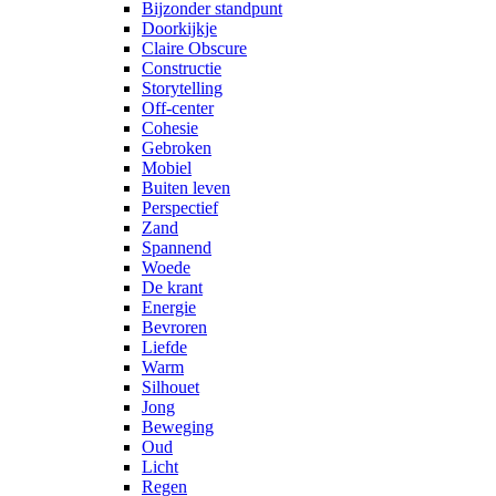
Bijzonder standpunt
Doorkijkje
Claire Obscure
Constructie
Storytelling
Off-center
Cohesie
Gebroken
Mobiel
Buiten leven
Perspectief
Zand
Spannend
Woede
De krant
Energie
Bevroren
Liefde
Warm
Silhouet
Jong
Beweging
Oud
Licht
Regen