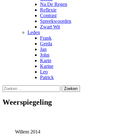
Na De Regen
Reflexie
Contrast
Spreekwoorden
Zwart Wit
Leden
Frank
Gerda
Jan
John
Karin
Karine
Leo
Patrick
Zoeken
naar:
Weerspiegeling
Willem 2014